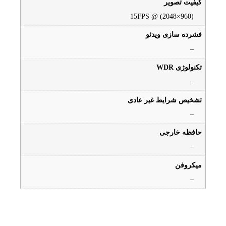
کیفیت تصویر
15FPS @ (2048×960)
فشرده سازی ویدئو
–
تکنولوژی WDR
–
تشخیص شرایط غیر عادی
–
حافظه خارجی
–
میکروفن
–