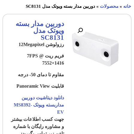
خانه
»
محصولات
»
دوربین مدار بسته ویوتک مدل SC8131
دوربین مدار بسته
ویوتک مدل
SC8131
رزولوشن 12Megapixel
فریم ریت 7FPS @
7552×1416
مقاوم تا دمای 50- درجه
قابلیت Panoramic View
دانلود دیتاشیت دوربین
مداربسته ویوتک MS8392-
EV
جهت کسب اطلاعات بیشتر
و مشاوره رایگان با شماره
تلفن زیر تماس بگیرید: