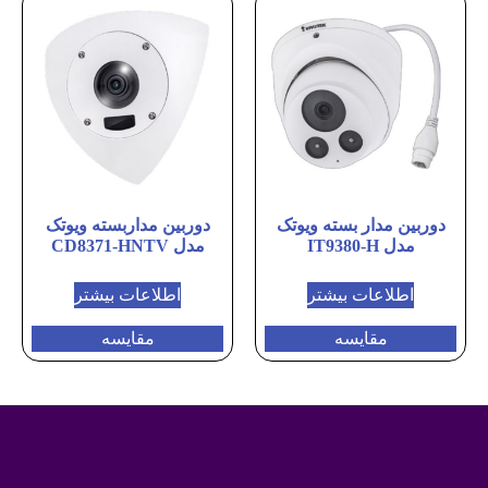
دوربین مدار بسته ویوتک
دوربین مداربسته ویوتک
مدل IT9380-H
مدل CD8371-HNTV
اطلاعات بیشتر
اطلاعات بیشتر
مقایسه
مقایسه