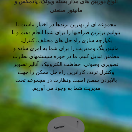
انواع دوربین های مدار بسته ویوتک، پادمکس و
مانیتور صنعتی
مجموعه ای از بهترین برندها در اختیار ماست تا
بتوانیم برترین طراحیها را برای شما انجام دهیم و با
یکپارچه سازی راه حل های مختلف، کنترل،
مانیتورینگ ومدیریت را برای شما به امری ساده و
مطمئن تبدیل کنیم. ما در حوزه سیستمهای نظارت
تصویری وصوتی، حفاظت الکترونیک، آنالیز تصویر
وکنترل تردد، کاراترین راه حل ممکن را جهت
بالابردن سطح امنیت ونظارت در مجموعه تحت
مدیریت شما به وجود می آوریم.