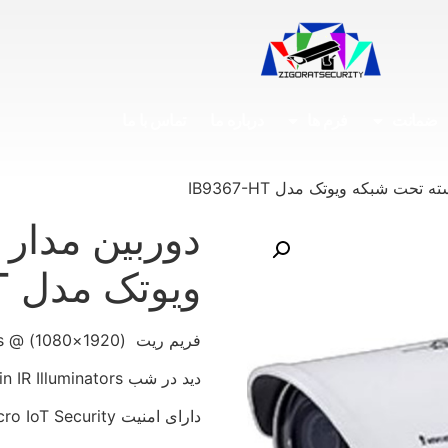
ضمانت
فرم ها
درباره ما
تماس با ما
تحت شبکه ویوتک مدل IB9367-HT
دوربین مدار
ویوتک مدل IB9367-HT
فریم ریت (1920×1080) @ 30fps
دید در شب SNV – Built-in IR Illuminators
دارای امنیت Trend Micro IoT Security