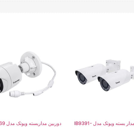
دوربین مدار بسته ویوتک مدل IB9391-
دوربین مداربسته ویوتک مدل FD9369