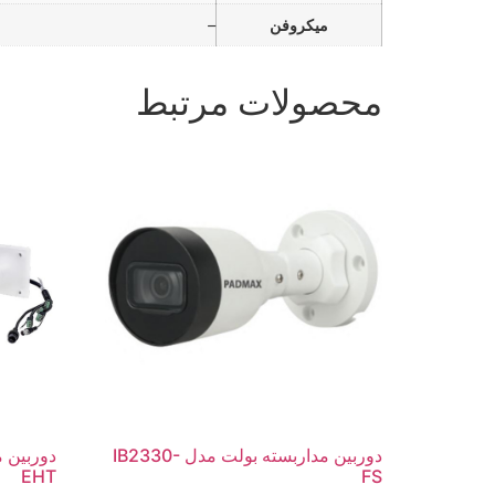
میکروفن
–
محصولات مرتبط
دوربین مداربسته بولت مدل IB2330-
EHT
FS