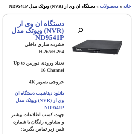
خانه
»
محصولات
»
دستگاه ان وی ار (NVR) ویوتک مدل ND9541P
دستگاه ان وی ار
(NVR) ویوتک مدل
ND9541P
فشرده سازی داخلی
H.265/H.264
تعداد ورودی دوربین Up to
16 Channel
خروجی تصویر 4K
دانلود دیتاشیت دستگاه ان
وی ار (NVR) ویوتک مدل
ND9541P
جهت کسب اطلاعات بیشتر
و مشاوره رایگان با شماره
تلفن زیر تماس بگیرید: