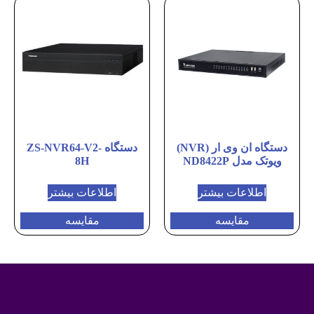
دستگاه ان وی ار (NVR)
دستگاه ZS-NVR64-V2-
ویوتک مدل ND8422P
8H
اطلاعات بیشتر
اطلاعات بیشتر
مقایسه
مقایسه