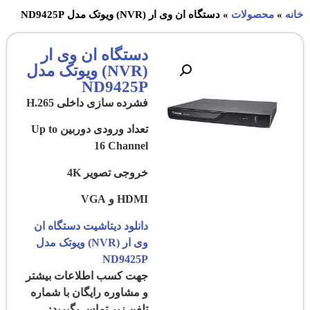
خانه
»
محصولات
»
دستگاه ان وی ار (NVR) ویوتک مدل ND9425P
دستگاه ان وی ار
(NVR) ویوتک مدل
ND9425P
فشرده سازی داخلی H.265
تعداد ورودی دوربین Up to
16 Channel
خروجی تصویر 4K
HDMI و VGA
دانلود دیتاشیت دستگاه ان
وی ار (NVR) ویوتک مدل
ND9425P
جهت کسب اطلاعات بیشتر
و مشاوره رایگان با شماره
تلفن زیر تماس بگیرید: