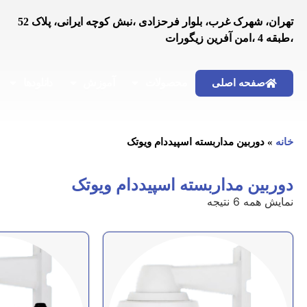
تهران، شهرک غرب، بلوار فرحزادی ،نبش کوچه ایرانی، پلاک 52
،طبقه 4 ،امن آفرین زیگورات
محصولات
آموزش
دانلودها
صفحه اصلی
خانه
»
دوربین مداربسته اسپیددام ویوتک
دوربین مداربسته اسپیددام ویوتک
نمایش همه 6 نتیجه